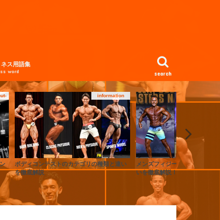
トネス用語集
ess word
search
on
Contest
い
メンズフィジークとは？ボディビルとの違
【第6弾】月刊MEN’s PHYSI
いを徹底解説！
介！