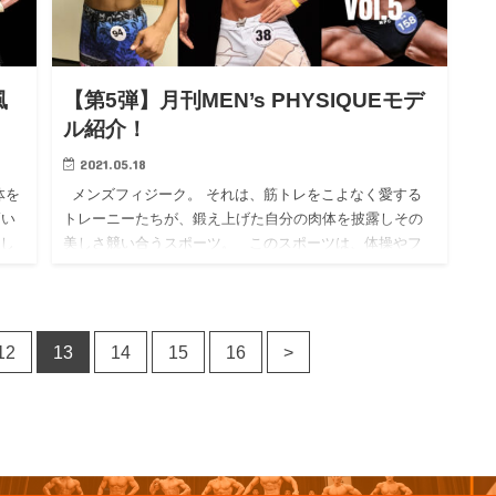
風
【第5弾】月刊MEN’s PHYSIQUEモデ
ル紹介！
2021.05.18
体を
メンズフィジーク。 それは、筋トレをこよなく愛する
高い
トレーニーたちが、鍛え上げた自分の肉体を披露しその
陸し
美しさ競い合うスポーツ。 このスポーツは、体操やフ
ィギュアスケートのように美しさに点数をつけ…
12
13
14
15
16
>