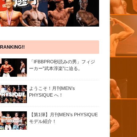
RANKING!!
「IFBBPRO秒読みの男」フィジ
ーカー”武本淳楽”に迫る。
ようこそ！月刊MEN’s
PHYSIQUE へ！
【第1弾】月刊MEN’s PHYSIQUE
モデル紹介！