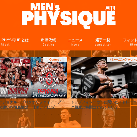
s PHYSIQUE とは
出演依頼
ニュース
選手一覧
フィッ
About
Casting
News
competitor
fitn
トレーニング-workout-
informati
ップフィジーカーに聞いた！トレーニン
ボディコンテストのカテゴリの種類と違
頻度と時間はどのくらい？
を徹底解説