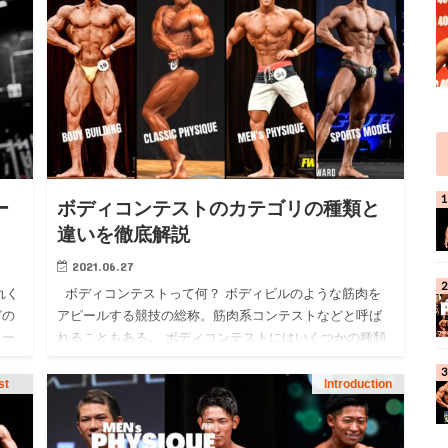
ー
ボディコンテストのカテゴリの種類と
違いを徹底解説
2021.06.27
れく
ボディコンテストって何？ ボディビルのような筋肉を
どの
アピールする競技の総称。筋肉系コンテストなどと呼ば
カー
れることもある。 ボディコンテストにはいくつかの種類
（カテゴリー）があるので、その種類と特徴について紹
介し…
st
Introduction