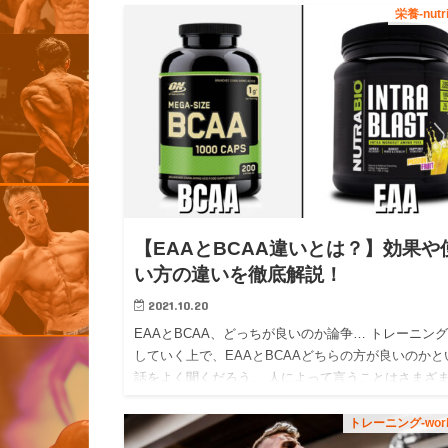
栄養-nutri
【EAAとBCAA違いとは？】効果や
い方の違いを徹底解説！
2021.10.20
EAAとBCAA、どっちが良いのか論争… トレーニン
していく上で、EAAとBCAAどちらの方が良いのかと
話をよく聞くだろう。 人によって言うことはさまざ
何が本当に正しいのかがよくわからないという人も多
はずだ…
トレーニング-work