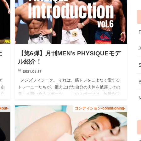
と
【第6弾】月刊MEN’s PHYSIQUEモデ
ル紹介！
2021.06.17
と
メンズフィジーク。 それは、筋トレをこよなく愛する
 あ
トレーニーたちが、鍛え上げた自分の肉体を披露しその
で
美しさ競い合うスポーツ。 このスポーツは、体操やフ
」と
ィギュアスケートのように美しさに点数をつけ…
out-
コンディション-conditioning-