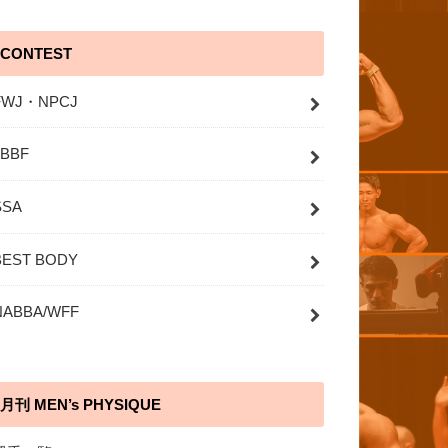
CONTEST
FWJ・NPCJ
JBBF
SSA
BEST BODY
NABBA/WFF
月刊 MEN’s PHYSIQUE