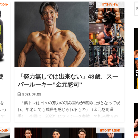
tion-
Interview
使
「努力無しでは出来ない」43歳、スー
パールーキー”金元悠司”
2021.09.22
グを
「筋トレは日々の努力の積み重ねが確実に形となって現
いう
れ、年老いても成長を感じられるもの」（金元悠司選
まで
手） 今回は、2020年にフィジーク参戦して以来数々の
い
コンテストで勝利を勝ち取っている、金元悠…
out-
information