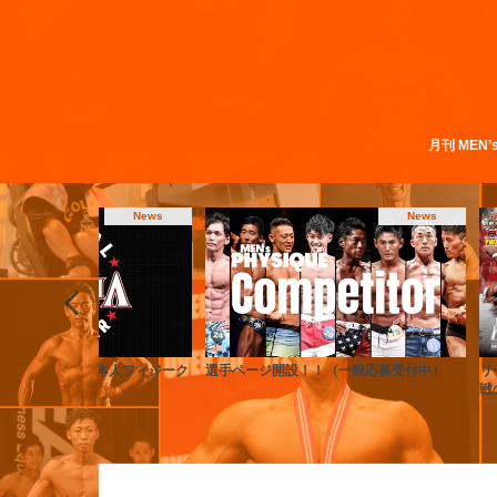
月刊 MEN’
News
Contest
開設！！（一般応募受付中）
リージョナル・プロクオリファイア・プロ
ト
戦の違いを徹底解説！【ボディビル】
グ