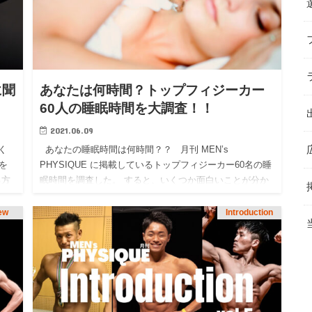
に聞
あなたは何時間？トップフィジーカー
60人の睡眠時間を大調査！！
2021.06.09
く
あなたの睡眠時間は何時間？？ 月刊 MEN’s
を
PHYSIQUE に掲載しているトップフィジーカー60名の睡
る方
眠時間を調査した。 すると、いくつか面白いことが分か
って
った。 それを紹介する前に、まず…
iew
Introduction