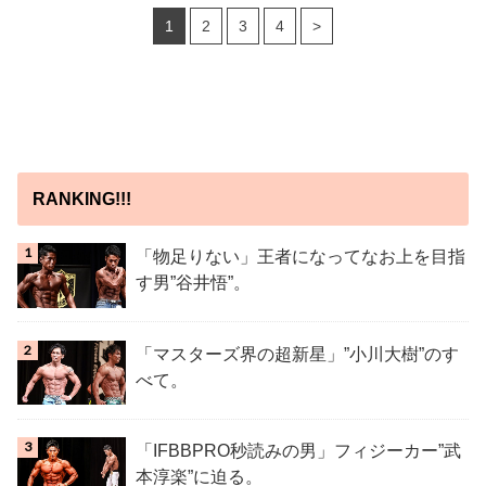
1
2
3
4
>
RANKING!!!
「物足りない」王者になってなお上を目指
す男”谷井悟”。
「マスターズ界の超新星」”小川大樹”のす
べて。
「IFBBPRO秒読みの男」フィジーカー”武
本淳楽”に迫る。