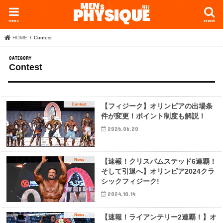
menu
search
HOME
Contest
Contest
Contest
【フィジーク】オリンピアの出場条
件が変更！ポイント制度も解説！
2026.06.20
News
【速報！クリスバムステッド6連覇！
そして引退へ】オリンピア2024クラ
シックフィジーク!
2024.10.14
News
【速報！ライアンテリー2連覇！】オ