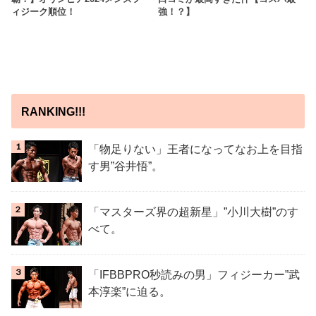
ィジーク順位！
強！？】
RANKING!!!
「物足りない」王者になってなお上を目指
す男”谷井悟”。
「マスターズ界の超新星」”小川大樹”のす
べて。
「IFBBPRO秒読みの男」フィジーカー”武
本淳楽”に迫る。