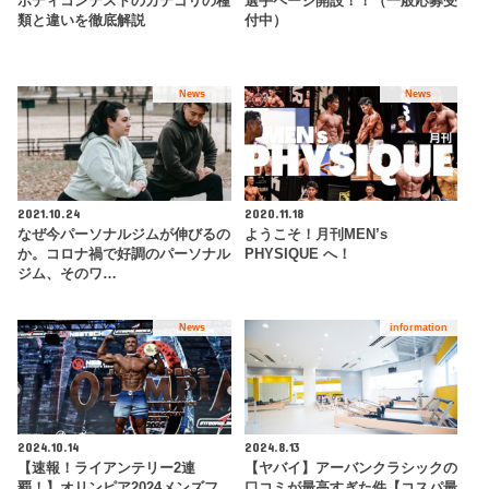
ボディコンテストのカテゴリの種
選手ページ開設！！（一般応募受
類と違いを徹底解説
付中）
News
News
2021.10.24
2020.11.18
なぜ今パーソナルジムが伸びるの
ようこそ！月刊MEN’s
か。コロナ禍で好調のパーソナル
PHYSIQUE へ！
ジム、そのワ…
News
information
2024.10.14
2024.8.13
【速報！ライアンテリー2連
【ヤバイ】アーバンクラシックの
覇！】オリンピア2024メンズフ
口コミが最高すぎた件【コスパ最