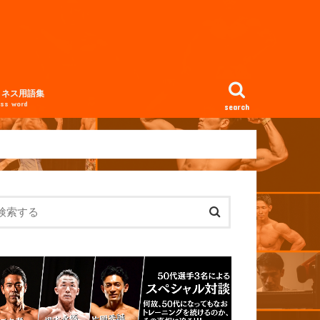
トネス用語集
ess word
search