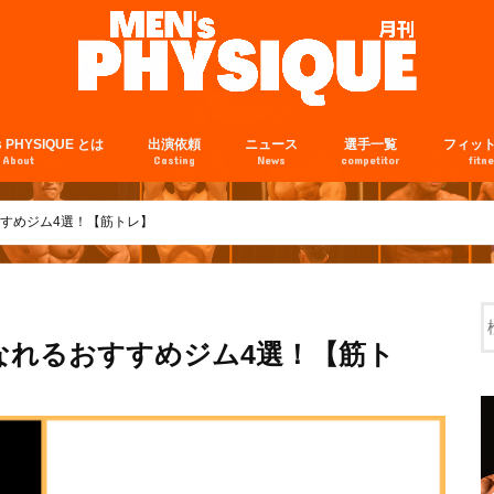
s PHYSIQUE とは
出演依頼
ニュース
選手一覧
フィッ
About
Casting
News
competitor
fitn
すめジム4選！【筋トレ】
なれるおすすめジム4選！【筋ト