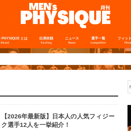
s PHYSIQUE とは
出演依頼
ニュース
選手一覧
フィッ
About
Casting
News
competitor
fitn
【2026年最新版】日本人の人気フィジー
ク選手12人を一挙紹介！