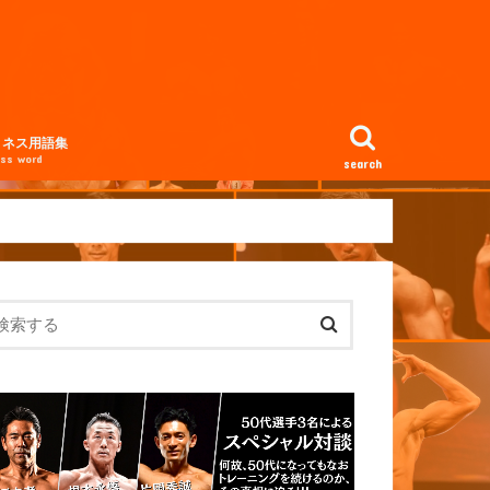
トネス用語集
ess word
search