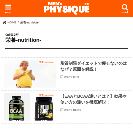
menu
search
HOME
栄養-nutrition-
栄養-nutrition-
栄養-nutrition-
脂質制限ダイエットで痩せないのは
なぜ？原因を解説！
2021.11.11
栄養-nutrition-
【EAAとBCAA違いとは？】効果や
使い方の違いを徹底解説！
2021.10.20