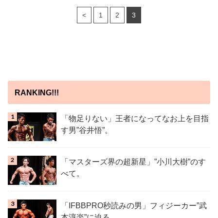
<
1
2
3
RANKING!!!
「物足りない」王者になってなお上を目指
す男”谷井悟”。
「マスターズ界の超新星」”小川大樹”のす
べて。
「IFBBPRO秒読みの男」フィジーカー”武
本淳楽”に迫る。