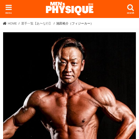
menu
search
HOME
選手一覧【あ〜な行】
池田裕介（フィジーカー）